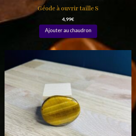
Géode à ouvrir taille S
4,99
€