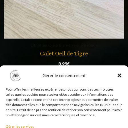
Lithothérapie & Bien-être énergétique
Galet Oeil de Tigre
8,99
€
Gérer le consentement
Pour offrir les meilleures expériences, nous utilisons des technologies
telles que les cookies pour stocker et/ou accéder aux informations des
appareils. Le fait de consentir à ces technologies nous permettra de traiter
des données telles que le comportement de navigation ou les ID uniques sur
ce site. Le fait de ne pas consentir ou de retirer son consentement peut avoir
un effet négatif sur certaines caractéristiques et fonctions.
Copyright © 2026 Psycholistik Box | EI Delphine
Gérer les services