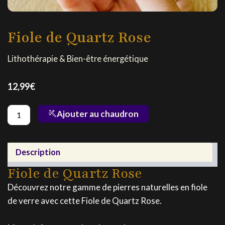
Fiole de Quartz Rose
Lithothérapie & Bien-être énergétique
12,99
€
quantité
Ajouter au chaudron
de
Fiole
de
Quartz
Description
Rose
Fiole de Quartz Rose
Découvrez notre gamme de pierres naturelles en fiole
de verre avec cette Fiole de Quartz Rose.