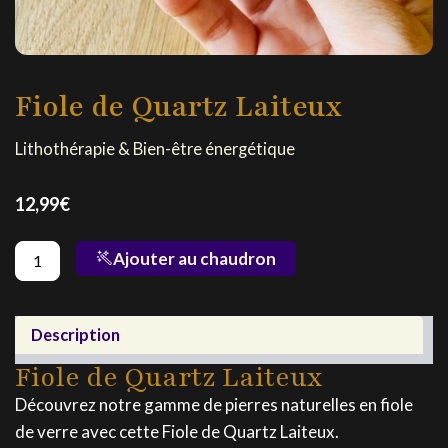
Fiole de Quartz Laiteux
Lithothérapie & Bien-être énergétique
12,99
€
quantité
Ajouter au chaudron
de
Fiole
de
Quartz
Description
Laiteux
Fiole de Quartz Laiteux
Découvrez notre gamme de pierres naturelles en fiole
de verre avec cette Fiole de Quartz Laiteux.