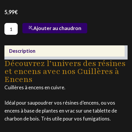
5,99
€
quantité
Ajouter au chaudron
de
Cuillères
à
Encens
Description
Découvrez l’univers des résines
et encens avec nos Cuillères à
Encens
Cuillères à encens en cuivre.
Idéal pour saupoudrer vos résines d’encens, ou vos
encens à base de plantes en vrac sur une tablette de
charbon de bois. Très utile pour vos fumigations.