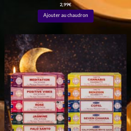
2,99
€
Le
Le
prix
prix
initial
actuel
était :
est :
20,00€.
16,99€.