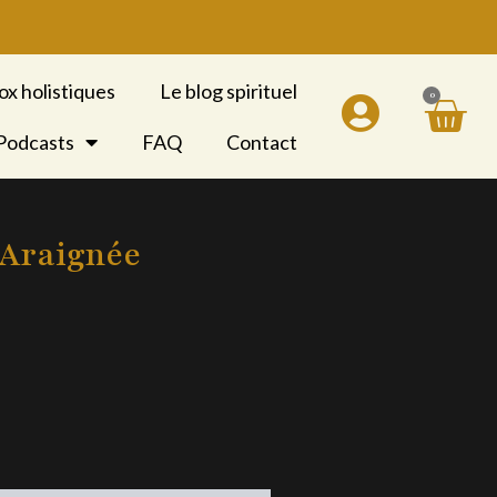
ox holistiques
Le blog spirituel
0
Pan
 Podcasts
FAQ
Contact
’Araignée