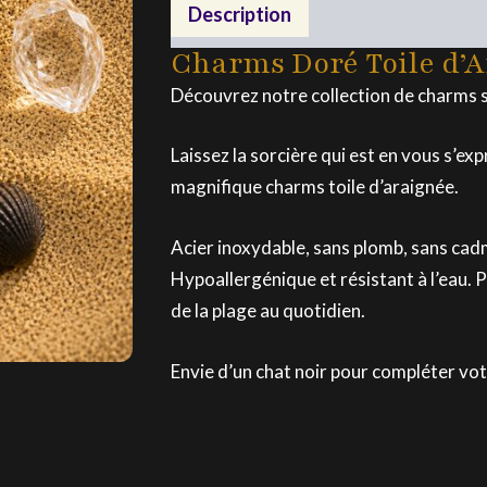
Toile
Description
d'Araignée
Charms Doré Toile d’A
Découvrez notre collection de charms sp
Laissez la sorcière qui est en vous s’ex
magnifique charms toile d’araignée.
Acier inoxydable, sans plomb, sans cadm
Hypoallergénique et résistant à l’eau. 
de la plage au quotidien.
Envie d’un chat noir pour compléter vot