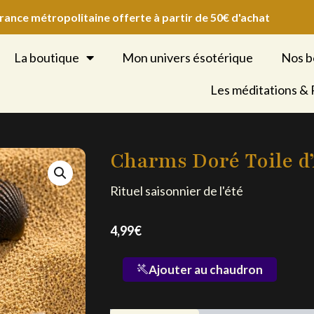
France métropolitaine offerte à partir de 50€ d'achat
La boutique
Mon univers ésotérique
Nos b
Les méditations &
Charms Doré Toile d
Rituel saisonnier de l'été
4,99
€
quantité
Ajouter au chaudron
de
Charms
Doré