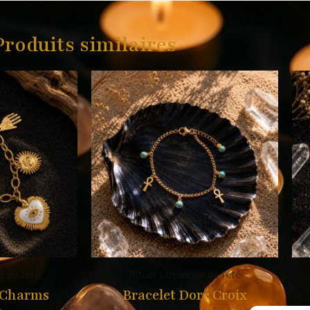
Produits similaires
r de l'été
Rituel saisonnier de l'été
é Charms
Bracelet Doré Croix