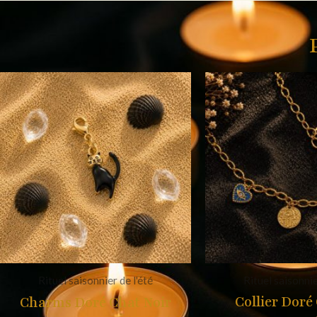
Rituel saisonnier de l'été
Rituel saisonnie
Collier Dor
Charms Doré Chat Noir