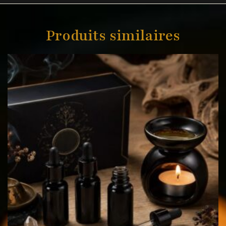
Produits similaires
Le
Le
prix
prix
initial
actuel
était :
est :
29,97€.
24,99€.