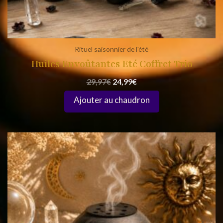
Rituel saisonnier de l'été
Huiles Envoûtantes Eté Coffret Trio
29,97
€
24,99
€