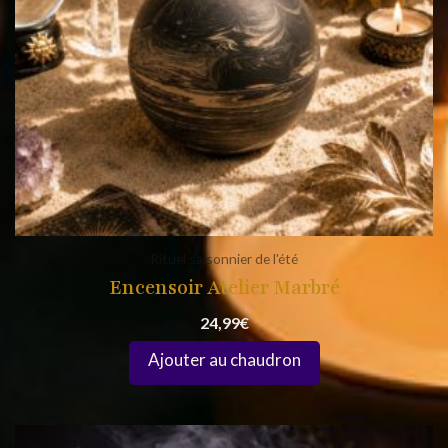
Rituel saisonnier de l'été
Encensoir Atelier Marbré
24,99
€