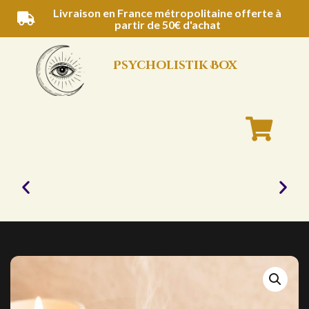
Aller
Livraison en France métropolitaine offerte à
partir de 50€ d'achat
au
contenu
Psycholistik Box
Bougies
naturelles