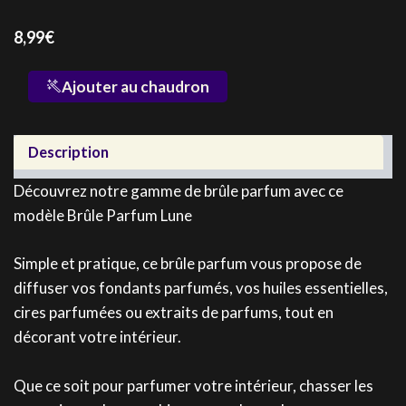
8,99
€
quantité
Ajouter au chaudron
de
Brûle
Parfum
Description
Lune
Découvrez notre gamme de brûle parfum avec ce
modèle Brûle Parfum Lune
Simple et pratique, ce brûle parfum vous propose de
diffuser vos fondants parfumés, vos huiles essentielles,
cires parfumées ou extraits de parfums, tout en
décorant votre intérieur.
Que ce soit pour parfumer votre intérieur, chasser les