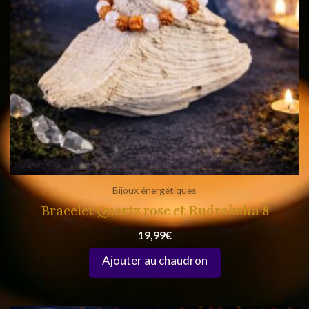
Bijoux énergétiques
Bracelet Quartz rose et Rudraksha 8
19,99
€