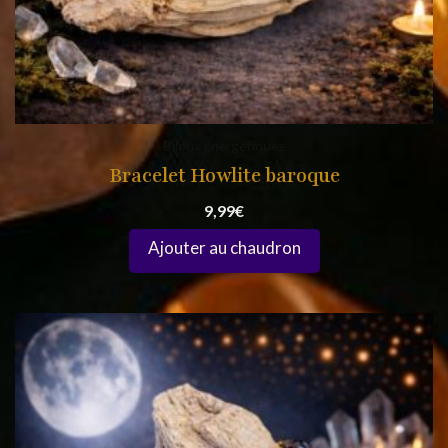
Bijoux énergétiques
Bracelet Howlite baroque
9,99
€