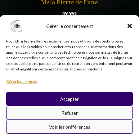
Mala Pierre de Lune
49,99
€
Gérer le consentement
Pour offrir les meilleures expériences, nous utilisons des technologies
telles que les cookies pour stocker et/ou accéder aux informations des
appareils. Le fait de consentir à ces technologies nous permettra de traiter
des données telles que le comportement de navigation ou les ID uniques sur
ce site. Le fait de ne pas consentir ou de retirer son consentement peut avoir
un effet négatif sur certaines caractéristiques et fonctions.
Copyright © 2026 Psycholistik Box | EI Delphine
Gérer les services
Penny tous droits réservés
Accepter
F
I
Y
T
Refuser
a
n
o
i
c
s
u
k
Voir les préférences
e
t
t
t
b
a
u
o