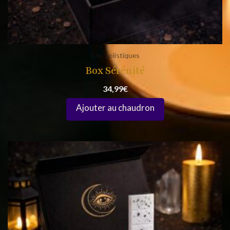
Box holistiques
Box Sérénité
34,99
€