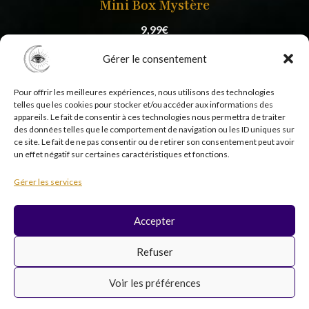
Mini Box Mystère
9,99
€
Gérer le consentement
Pour offrir les meilleures expériences, nous utilisons des technologies
telles que les cookies pour stocker et/ou accéder aux informations des
appareils. Le fait de consentir à ces technologies nous permettra de traiter
des données telles que le comportement de navigation ou les ID uniques sur
ce site. Le fait de ne pas consentir ou de retirer son consentement peut avoir
un effet négatif sur certaines caractéristiques et fonctions.
Copyright © 2026 Psycholistik Box | EI Delphine
Gérer les services
Penny tous droits réservés
Accepter
F
I
Y
T
Refuser
a
n
o
i
c
s
u
k
Voir les préférences
e
t
t
t
b
a
u
o