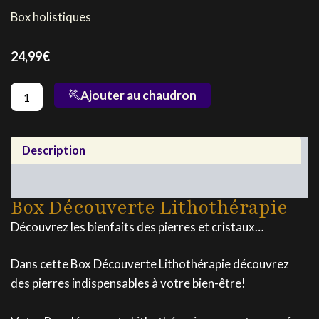
Box holistiques
24,99
€
quantité
Ajouter au chaudron
de
Box
Découverte
Lithothérapie
Description
Contenu
Box Découverte Lithothérapie
Découvrez les bienfaits des pierres et cristaux…
Dans cette Box Découverte Lithothérapie découvrez
des pierres indispensables à votre bien-être!