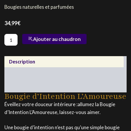
Bougies naturelles et parfumées
34,99
€
quantité
Ajouter au chaudron
de
Bougie
d'Intention
L'Amoureuse
Description
Utilisation
Composition
Bougie d’Intention L’Amoureuse
Éveillez votre douceur intérieure :allumez la Bougie
d’Intention L’Amoureuse, laissez-vous aimer.
Une bougie d’intention n’est pas qu’une simple bougie