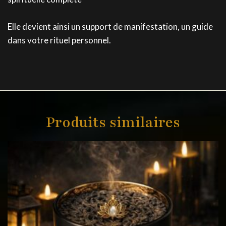
Elle devient ainsi un support de manifestation, un guide
dans votre rituel personnel.
Produits similaires
Ce
produit
a
plusieurs
variations.
Les