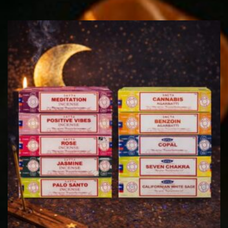
Le
Le
prix
prix
initial
actuel
était :
est :
20,00€.
16,99€.