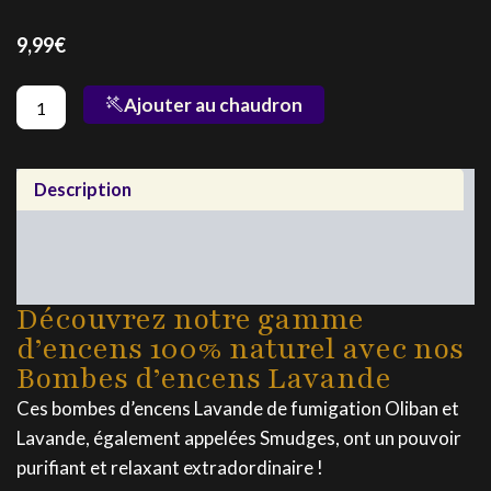
9,99
€
quantité
Ajouter au chaudron
de
Bombes
d'encens
Lavande
Description
Utilisation
Précaution
Découvrez notre gamme
d’encens 100% naturel avec nos
Bombes d’encens Lavande
Ces bombes d’encens Lavande de fumigation Oliban et
Lavande, également appelées Smudges, ont un pouvoir
purifiant et relaxant extradordinaire !