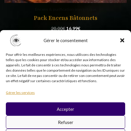
Encens & purification énergétique
Pack Encens Bâtonnets
20,00
€
16,99
€
Gérer le consentement
Pour offrir les meilleures expériences, nous utilisons des technologies
telles que les cookies pour stocker et/ou accéder aux informations des
appareils. Le fait de consentir à ces technologies nous permettra de traiter
des données telles que le comportement de navigation ou les ID uniques sur
ce site. Le fait de ne pas consentir ou de retirer son consentement peut avoir
un effet négatif sur certaines caractéristiques et fonctions.
Copyright © 2026 Psycholistik Box | EI Delphine
Gérer les services
Penny tous droits réservés
Accepter
F
I
Y
T
Refuser
a
n
o
i