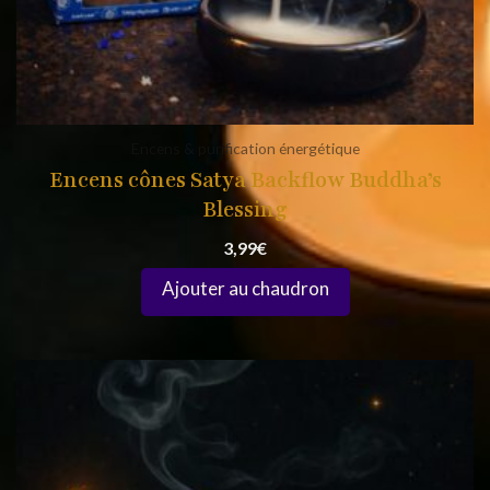
Encens & purification énergétique
Encens cônes Satya Backflow Buddha’s
Blessing
3,99
€