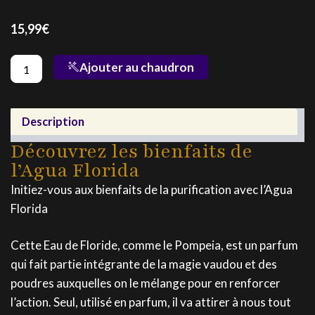
15,99
€
quantité
Ajouter au chaudron
de
Agua
Florida
Description
Découvrez les bienfaits de
l’Agua Florida
Initiez-vous aux bienfaits de la purification avec l’Agua
Florida
Cette Eau de Floride, comme le Pompeia, est un parfum
qui fait partie intégrante de la magie vaudou et des
poudres auxquelles on le mélange pour en renforcer
l’action. Seul, utilisé en parfum, il va attirer à nous tout